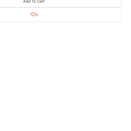
Add To Cart
♡
0