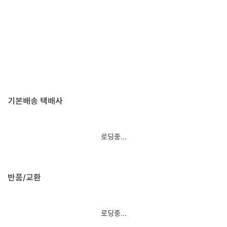
기본배송 택배사
로딩중...
반품/교환
로딩중...